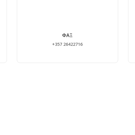
ΦΑΞ
+357 26422716