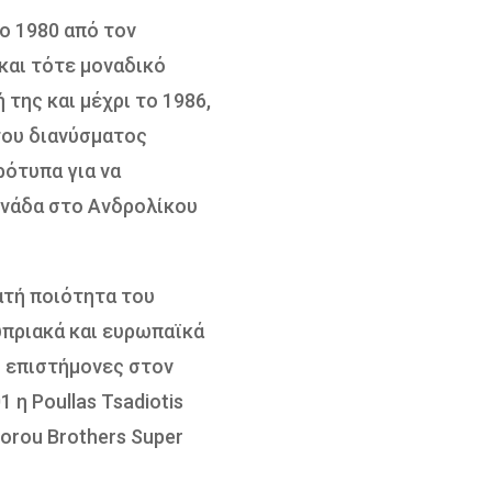
το 1980 από τον
και τότε μοναδικό
 της και μέχρι το 1986,
 του διανύσματος
ρότυπα για να
ονάδα στο Ανδρολίκου
ατή ποιότητα του
υπριακά και ευρωπαϊκά
ς επιστήμονες στον
 η Poullas Tsadiotis
orou Brothers Super