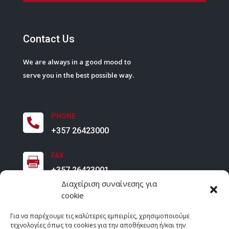
Contact Us
We are always in a good mood to
serve you in the best possible way.
PHONE

+357 26423000
FAX

+357 26423001
Διαχείριση συναίνεσης για
cookie
EMAIL

contact@athinodorougroup.com
Για να παρέχουμε τις καλύτερες εμπειρίες, χρησιμοποιούμε
τεχνολογίες όπως τα cookies για την αποθήκευση ή/και την