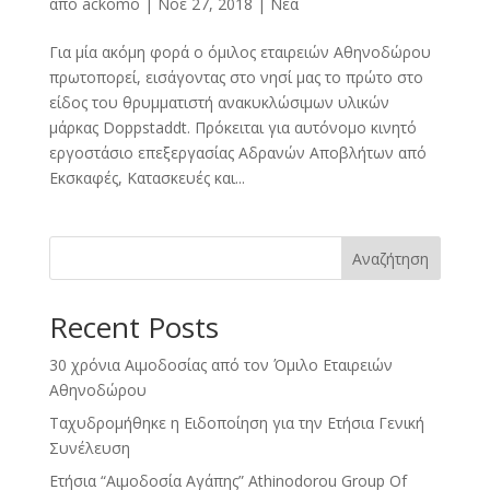
από
ackomo
|
Νοέ 27, 2018
|
Νέα
Για μία ακόμη φορά ο όμιλος εταιρειών Αθηνοδώρου
πρωτοπορεί, εισάγοντας στο νησί μας το πρώτο στο
είδος του θρυμματιστή ανακυκλώσιμων υλικών
μάρκας Doppstaddt. Πρόκειται για αυτόνομο κινητό
εργοστάσιο επεξεργασίας Αδρανών Αποβλήτων από
Εκσκαφές, Κατασκευές και...
Αναζήτηση
Recent Posts
30 χρόνια Αιμοδοσίας από τον Όμιλο Εταιρειών
Αθηνοδώρου
Ταχυδρομήθηκε η Ειδοποίηση για την Ετήσια Γενική
Συνέλευση
Ετήσια “Αιμοδοσία Αγάπης” Athinodorou Group Of